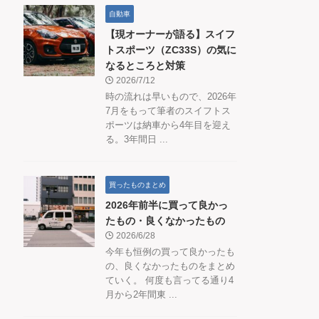
自動車
【現オーナーが語る】スイフ
トスポーツ（ZC33S）の気に
なるところと対策
2026/7/12
時の流れは早いもので、2026年
7月をもって筆者のスイフトス
ポーツは納車から4年目を迎え
る。3年間日 ...
買ったものまとめ
2026年前半に買って良かっ
たもの・良くなかったもの
2026/6/28
今年も恒例の買って良かったも
の、良くなかったものをまとめ
ていく。 何度も言ってる通り4
月から2年間東 ...