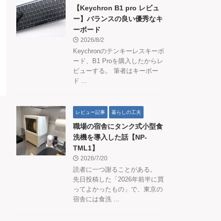
【Keychron B1 pro レビュ
ー】バランスの良い優秀なキ
ーボード
2026/8/2
Keychronのテンキーレスキーボ
ード、B1 Proを購入したからレ
ビューする。 筆者はキーボー
ド ...
レビュー記事
暮らしの工夫
職場の宿舎にタンク式小型食
洗機を導入した話【NP-
TML1】
2026/7/20
読者に一つ謝ることがある。
先日投稿した「2026年前半に買
ってよかったもの」で、東京の
宿舎には食洗 ...