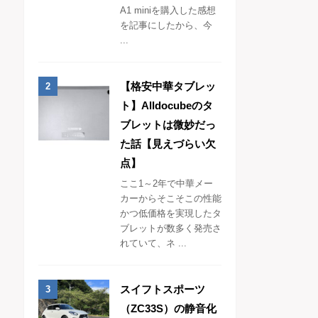
A1 miniを購入した感想
を記事にしたから、今
...
【格安中華タブレッ
ト】Alldocubeのタ
ブレットは微妙だっ
た話【見えづらい欠
点】
ここ1～2年で中華メー
カーからそこそこの性能
かつ低価格を実現したタ
ブレットが数多く発売さ
れていて、ネ ...
スイフトスポーツ
（ZC33S）の静音化