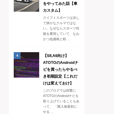
をやってみた話【車
カスタム】
スイフトスポーツは決し
て静かなクルマではな
い。なぜならスポーツ性
能を重視していて、なお
かつ低価格と軽 ...
【S8,A6向け】
ATOTOのAndroidナ
ビを買ったらやるべ
き初期設定【これだ
けは変えておけ】
このブログでは頻繁に
ATOTOのAndroidナビを
取り上げていることもあ
って、 「購入後最初に
やる ...