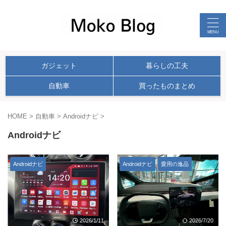
ガジェット
暮らしの工夫
自動車
買ったものまとめ
HOME
>
自動車
>
Androidナビ
>
Androidナビ
Androidナビ
Androidナビ
愛用の逸品
2026/1/11
2026/7/20