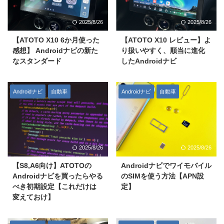
2025/8/26
2025/8/26
【ATOTO X10 6か月使った
【ATOTO X10 レビュー】よ
感想】 Androidナビの新た
り扱いやすく、順当に進化
なスタンダード
したAndroidナビ
Androidナビ
自動車
Androidナビ
自動車
2025/8/26
2025/8/26
【S8,A6向け】ATOTOの
Androidナビでワイモバイル
Androidナビを買ったらやる
のSIMを使う方法【APN設
べき初期設定【これだけは
定】
変えておけ】