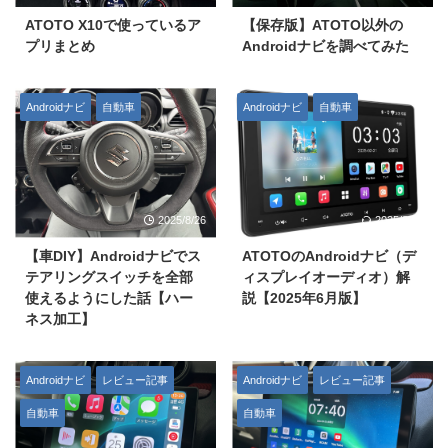
ATOTO X10で使っているア
【保存版】ATOTO以外の
プリまとめ
Androidナビを調べてみた
Androidナビ
自動車
Androidナビ
自動車
2025/8/26
2025/8/26
【車DIY】Androidナビでス
ATOTOのAndroidナビ（デ
テアリングスイッチを全部
ィスプレイオーディオ）解
使えるようにした話【ハー
説【2025年6月版】
ネス加工】
Androidナビ
レビュー記事
Androidナビ
レビュー記事
自動車
自動車