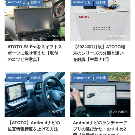
Androidナビ
自動車
Androidナビ
自動車
2025/8/26
2025/8/26
ATOTO S8 Proをスイフトス
【2024年1月版】ATOTO端
ポーツに載せ替えた【取付
末のシリーズの分類と違い
のコツと注意点】
を解説【中華ナビ】
Androidナビ
自動車
Androidナビ
自動車
2025/8/26
2025/8/26
【ATOTO】Androidナビの
Androidナビのランチャーア
位置情報精度を上げる方法
プリの選びかた・おすすめ2