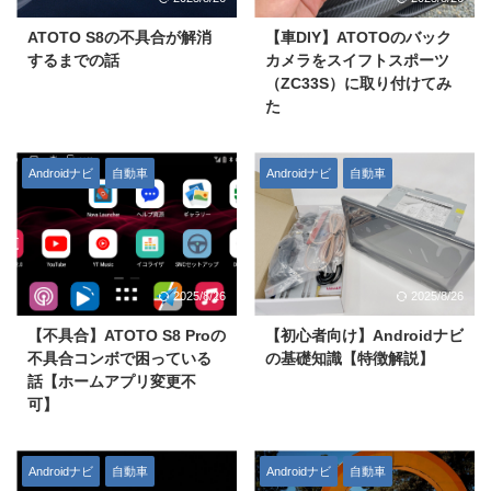
ATOTO S8の不具合が解消
【車DIY】ATOTOのバック
するまでの話
カメラをスイフトスポーツ
（ZC33S）に取り付けてみ
た
Androidナビ
自動車
Androidナビ
自動車
2025/8/26
2025/8/26
【不具合】ATOTO S8 Proの
【初心者向け】Androidナビ
不具合コンボで困っている
の基礎知識【特徴解説】
話【ホームアプリ変更不
可】
Androidナビ
自動車
Androidナビ
自動車