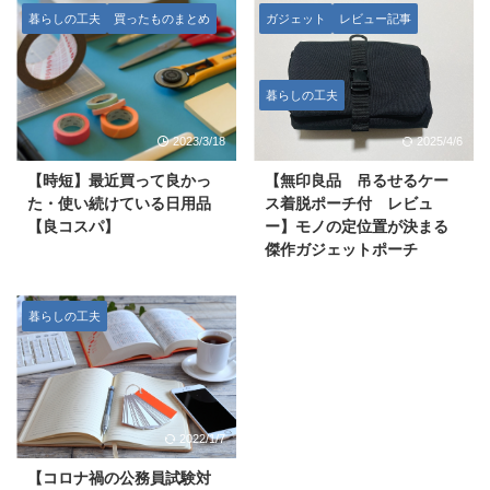
暮らしの工夫
買ったものまとめ
ガジェット
レビュー記事
暮らしの工夫
2023/3/18
2025/4/6
【時短】最近買って良かっ
【無印良品 吊るせるケー
た・使い続けている日用品
ス着脱ポーチ付 レビュ
【良コスパ】
ー】モノの定位置が決まる
傑作ガジェットポーチ
暮らしの工夫
2022/1/7
【コロナ禍の公務員試験対