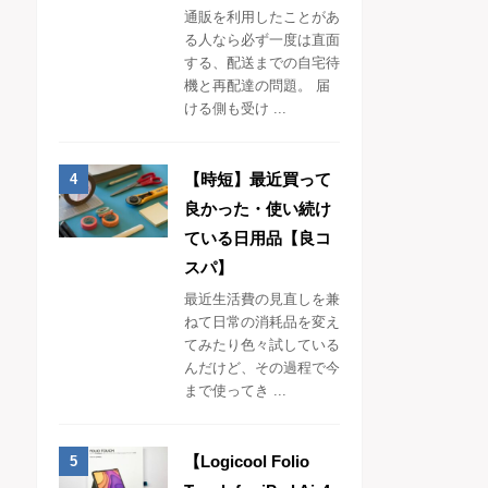
通販を利用したことがあ
る人なら必ず一度は直面
する、配送までの自宅待
機と再配達の問題。 届
ける側も受け ...
【時短】最近買って
良かった・使い続け
ている日用品【良コ
スパ】
最近生活費の見直しを兼
ねて日常の消耗品を変え
てみたり色々試している
んだけど、その過程で今
まで使ってき ...
【Logicool Folio