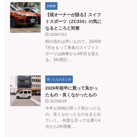
自動車
【現オーナーが語る】スイフ
トスポーツ（ZC33S）の気に
なるところと対策
2026/7/12
時の流れは早いもので、2026年
7月をもって筆者のスイフトス
ポーツは納車から4年目を迎え
る。3年間日 ...
買ったものまとめ
2026年前半に買って良かっ
たもの・良くなかったもの
2026/6/28
今年も恒例の買って良かったも
の、良くなかったものをまとめ
ていく。 何度も言ってる通り4
月から2年間東 ...