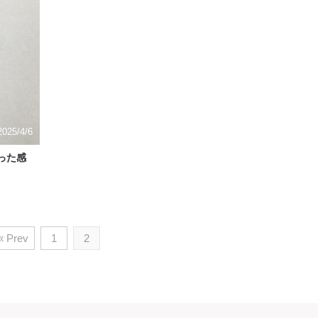
2025/4/6
使った感
« Prev
1
2