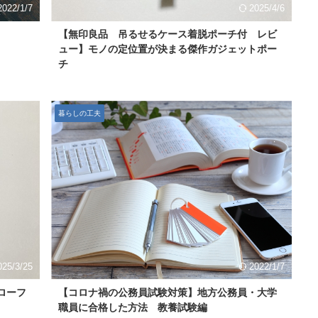
2022/1/7
2025/4/6
【無印良品 吊るせるケース着脱ポーチ付 レビ
ュー】モノの定位置が決まる傑作ガジェットポー
チ
暮らしの工夫
025/3/25
2022/1/7
ローフ
【コロナ禍の公務員試験対策】地方公務員・大学
職員に合格した方法 教養試験編