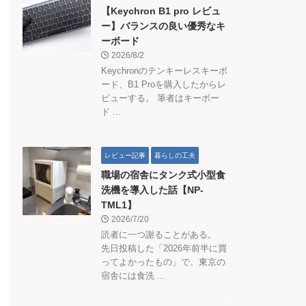
【Keychron B1 pro レビュ
ー】バランスの良い優秀なキ
ーボード
2026/8/2
Keychronのテンキーレスキーボ
ード、B1 Proを購入したからレ
ビューする。 筆者はキーボー
ド ...
レビュー記事
暮らしの工夫
職場の宿舎にタンク式小型食
洗機を導入した話【NP-
TML1】
2026/7/20
読者に一つ謝ることがある。
先日投稿した「2026年前半に買
ってよかったもの」で、東京の
宿舎には食洗 ...