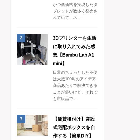
かつ低価格を実現したタ
ブレットが数多く発売さ
れていて、ネ ...
3Dプリンターを生活
に取り入れてみた感
想【Bambu Lab A1
mini】
日常のちょっとした不便
は大抵100均のアイデア
商品あたりで解決できる
ことが多いけど、それで
も市販品で ...
【賃貸後付け】常設
式宅配ボックスを自
作する【簡単DIY】